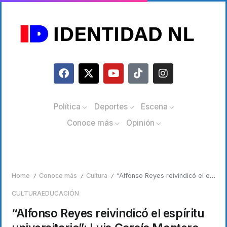
Política
Deportes
Escena
Conoce más
Opinión
Home
Conoce más
Cultura
“Alfonso Reyes reivindicó el espíritu universitario”: Luis García Montero
/
/
/
CULTURA
EDUCACIÓN
“Alfonso Reyes reivindicó el espíritu