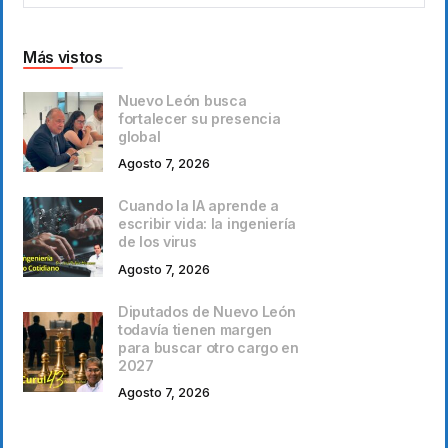
Más vistos
Nuevo León busca
fortalecer su presencia
global
Agosto 7, 2026
Cuando la IA aprende a
escribir vida: la ingeniería
de los virus
Agosto 7, 2026
Diputados de Nuevo León
todavía tienen margen
para buscar otro cargo en
2027
Agosto 7, 2026