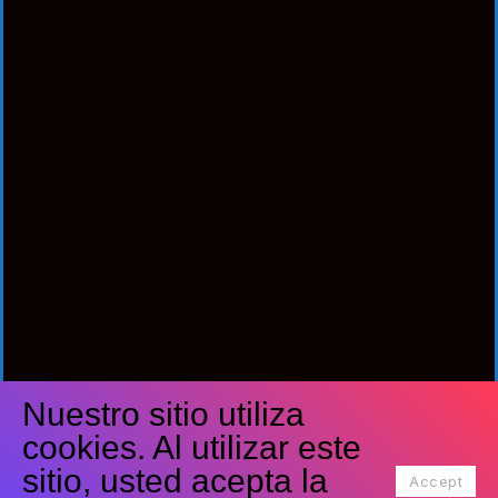
Nuestro sitio utiliza
Síguenos
cookies. Al utilizar este
Facebook
Twitter
Youtube
sitio, usted acepta la
Accept