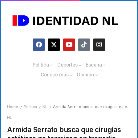
Política
Deportes
Escena
Conoce más
Opinión
Home
Política
NL
Armida Serrato busca que cirugías estéticas no terminen en tragedia
/
/
/
NL
Armida Serrato busca que cirugías