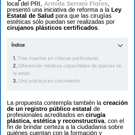
local del PRI,
Armida Serrato Flores
,
presentó una iniciativa de reforma a la
Ley
Estatal de Salud
para que las cirugías
estéticas sólo puedan ser realizadas por
cirujanos plásticos certificados
.
Índice
Tras muertes en clínicas particulares
Diferenciar médicos capacitados de quienes no
lo están
Una práctica en crecimiento
La propuesta contempla también la
creación
de un registro público estatal
de
profesionales acreditados en
cirugía
plástica, estética y reconstructiva
, con el
fin de brindar certeza a la ciudadanía sobre
quiénes cuentan con la formación y