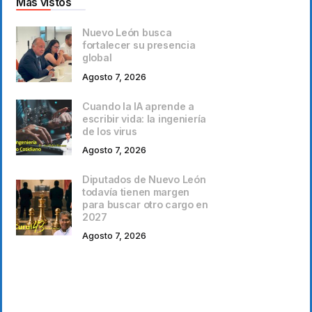
Más vistos
Nuevo León busca
fortalecer su presencia
global
Agosto 7, 2026
Cuando la IA aprende a
escribir vida: la ingeniería
de los virus
Agosto 7, 2026
Diputados de Nuevo León
todavía tienen margen
para buscar otro cargo en
2027
Agosto 7, 2026