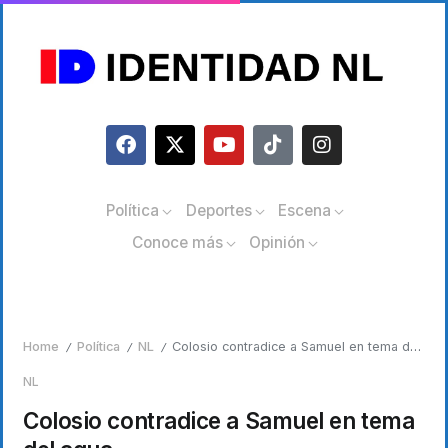
Política
Deportes
Escena
Conoce más
Opinión
Home
Política
NL
Colosio contradice a Samuel en tema del agua
/
/
/
NL
Colosio contradice a Samuel en tema