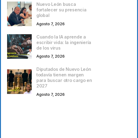
Nuevo León busca
fortalecer su presencia
global
Agosto 7, 2026
Cuando la IA aprende a
escribir vida: la ingeniería
de los virus
Agosto 7, 2026
Diputados de Nuevo León
todavía tienen margen
para buscar otro cargo en
2027
Agosto 7, 2026