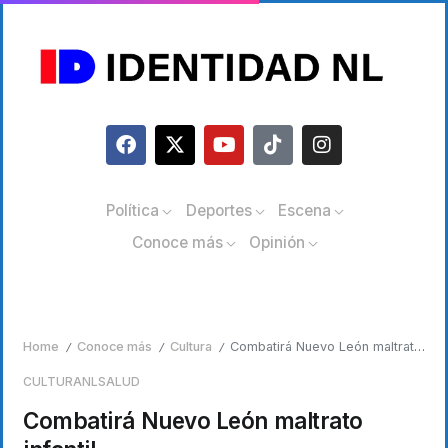
Política
Deportes
Escena
Conoce más
Opinión
Home
Conoce más
Cultura
Combatirá Nuevo León maltrato infantil
/
/
/
CULTURA
NL
SALUD
Combatirá Nuevo León maltrato