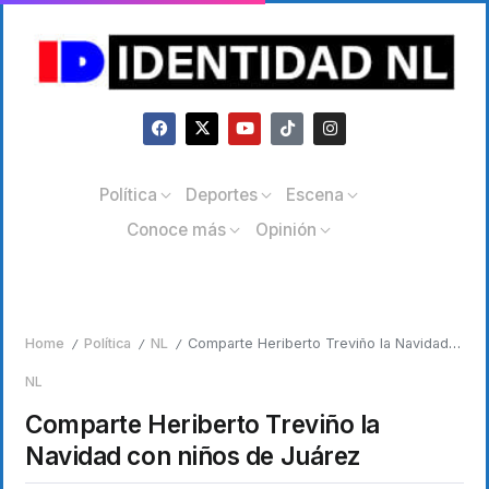
Política
Deportes
Escena
Conoce más
Opinión
Home
Política
NL
Comparte Heriberto Treviño la Navidad con niños de Juárez
/
/
/
NL
Comparte Heriberto Treviño la
Navidad con niños de Juárez