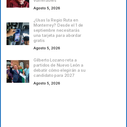
vulnerables
Agosto 5, 2026
¿Usas la Regio Ruta en
Monterrey? Desde el 1 de
septiembre necesitarás
una tarjeta para abordar
gratis
Agosto 5, 2026
Gilberto Lozano reta a
partidos de Nuevo León a
debatir cómo elegirán a su
candidato para 2027
Agosto 5, 2026