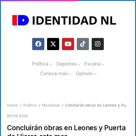
Política
Deportes
Escena
Conoce más
Opinión
Home
Política
Movilidad
Concluirán obras en Leones y Puerta de Hierro este mes
/
/
/
MOVILIDAD
Concluirán obras en Leones y Puerta