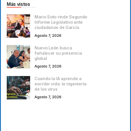
Más vistos
Mario Soto rinde Segundo
Informe Legislativo ante
ciudadanos de García
Agosto 7, 2026
Nuevo León busca
fortalecer su presencia
global
Agosto 7, 2026
Cuando la IA aprende a
escribir vida: la ingeniería
de los virus
Agosto 7, 2026