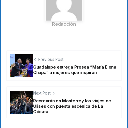
Redacción
Previous Post
Guadalupe entrega Presea “María Elena
Chapa“ a mujeres que inspiran
Next Post
Recrearán en Monterrey los viajes de
Ulises con puesta escénica de La
Odisea