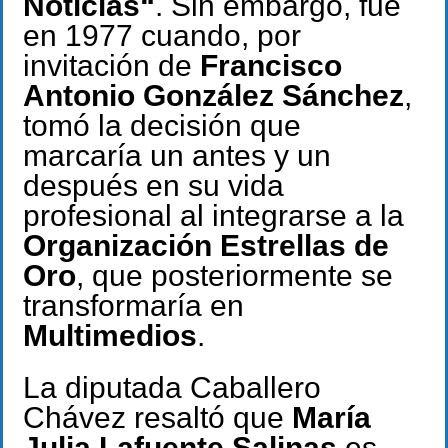
Noticias“
. Sin embargo, fue
en 1977 cuando, por
invitación de
Francisco
Antonio González Sánchez
,
tomó la decisión que
marcaría un antes y un
después en su vida
profesional al integrarse a la
Organización Estrellas de
Oro
, que posteriormente se
transformaría en
Multimedios
.
La diputada Caballero
Chávez resaltó que
María
Julia Lafuente Salinas
es