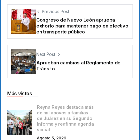
Previous Post
Congreso de Nuevo León aprueba
exhorto para mantener pago en efectivo
en transporte público
Next Post
Aprueban cambios al Reglamento de
Tránsito
Más vistos
Reyna Reyes destaca más
de mil apoyos a familias
de Juárez en su Segundo
Informe y reafirma agenda
social
Agosto 5, 2026