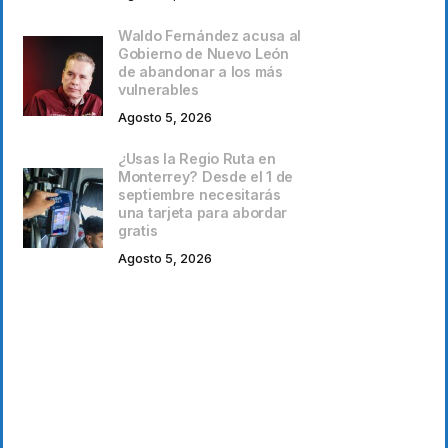
Waldo Fernández acusa al
Gobierno de Nuevo León
de abandonar a los más
vulnerables
Agosto 5, 2026
¿Usas la Regio Ruta en
Monterrey? Desde el 1 de
septiembre necesitarás
una tarjeta para abordar
gratis
Agosto 5, 2026