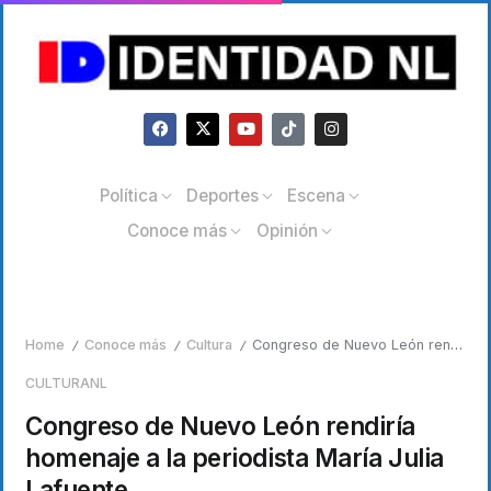
Política
Deportes
Escena
Conoce más
Opinión
Home
Conoce más
Cultura
Congreso de Nuevo León rendiría homenaje a la periodista María Julia Lafuente
/
/
/
CULTURA
NL
Congreso de Nuevo León rendiría
homenaje a la periodista María Julia
Lafuente