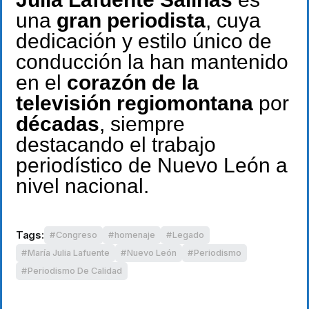
una
gran periodista
, cuya
dedicación y estilo único de
conducción la han mantenido
en el
corazón de la
televisión regiomontana
por
décadas
, siempre
destacando el trabajo
periodístico de Nuevo León a
nivel nacional.
Tags:
Congreso
homenaje
Legado
María Julia Lafuente
Nuevo León
Periodismo
Periodismo De Calidad