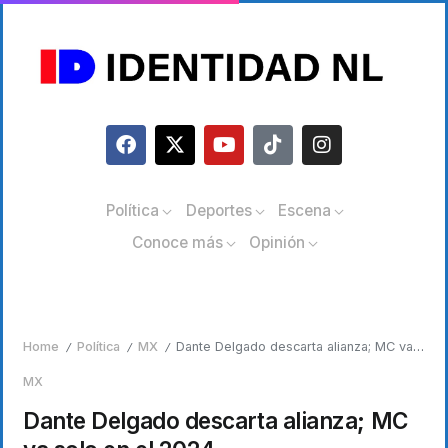
Política
Deportes
Escena
Conoce más
Opinión
Home
Política
MX
Dante Delgado descarta alianza; MC va solo en el 2024
/
/
/
MX
Dante Delgado descarta alianza; MC