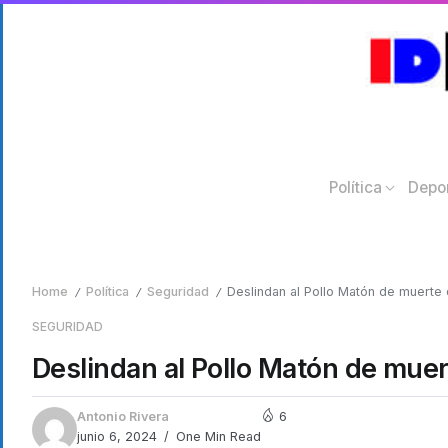
Política
Depo
Home
Política
Seguridad
Deslindan al Pollo Matón de muerte
/
/
/
SEGURIDAD
Deslindan al Pollo Matón de mue
Antonio Rivera
6
junio 6, 2024
One Min Read