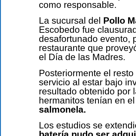
como responsable.
La sucursal del
Pollo M
Escobedo fue clausurad
desafortunado evento, 
restaurante que proveyó 
el Día de las Madres.
Posteriormente el resto
servicio al estar bajo i
resultado obtenido por l
hermanitos tenían en e
salmonela.
Los estudios se extend
batería pudo ser adqu