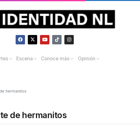
rtes
Escena
Conoce más
Opinión
 de hermanitos
rte de hermanitos