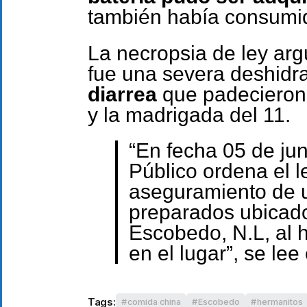
también había consumido
La necropsia de ley ar
fue una severa deshidr
diarrea
que padecieron 
y la madrigada del 11.
“En fecha 05 de jun
Público ordena el 
aseguramiento de u
preparados ubicado
Escobedo, N.L, al h
en el lugar”, se lee 
Tags:
comida china
Escobedo
hermanitos