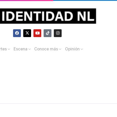
rtes
Escena
Conoce más
Opinión