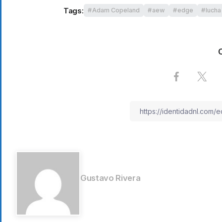
Tags:
Adam Copeland
aew
edge
lucha 
Gustavo Rivera