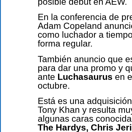
posible debut en AEW.
En la conferencia de p
Adam Copeland anunció
como luchador a tiempo
forma regular.
También anuncio que es
para dar una promo y q
ante
Luchasaurus
en e
octubre.
Está es una adquisició
Tony Khan y resulta mu
algunas caras conocid
The Hardys, Chris Jeri