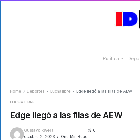
Política
Depo
Home
Deportes
Lucha libre
Edge llegó a las filas de AEW
/
/
/
LUCHA LIBRE
Edge llegó a las filas de AEW
Gustavo Rivera
6
octubre 2, 2023
One Min Read