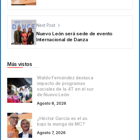
Next Post
Nuevo León será sede de evento
Internacional de Danza
Más vistos
Waldo Fernández destaca
impacto de programas
sociales de la 4T en el sur
de Nuevo León
Agosto 8, 2026
¿Héctor García es el as
bajo la manga de MC?
Agosto 7, 2026