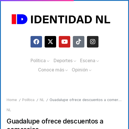
Política
Deportes
Escena
Conoce más
Opinión
Home
Política
NL
Guadalupe ofrece descuentos a comercios
/
/
/
NL
Guadalupe ofrece descuentos a