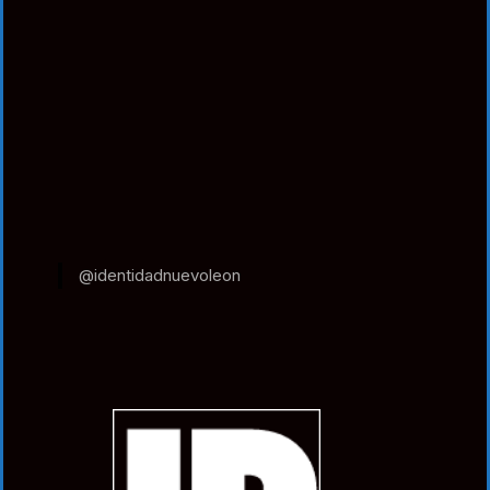
@identidadnuevoleon