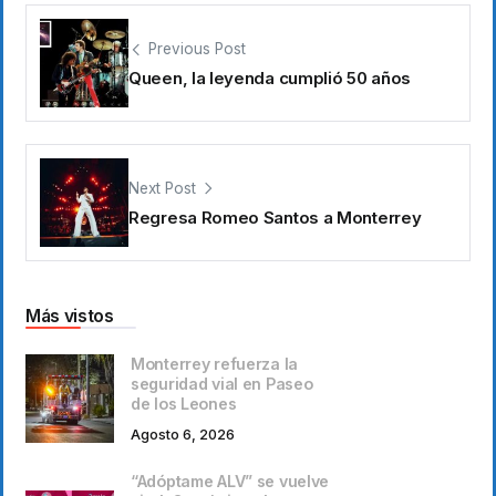
Previous Post
Queen, la leyenda cumplió 50 años
Next Post
Regresa Romeo Santos a Monterrey
Más vistos
Monterrey refuerza la
seguridad vial en Paseo
de los Leones
Agosto 6, 2026
“Adóptame ALV” se vuelve