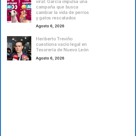
viral: García impulsa una
campaña que busca
cambiar la vida de perros
y gatos rescatados
Agosto 6, 2026
Heriberto Treviño
cuestiona vacío legal en
Tesorería de Nuevo León
Agosto 6, 2026