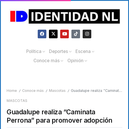
Política
Deportes
Escena
Conoce más
Opinión
Home
Conoce más
Mascotas
Guadalupe realiza “Caminata Perrona” para promover adopción
/
/
/
MASCOTAS
Guadalupe realiza “Caminata
Perrona” para promover adopción