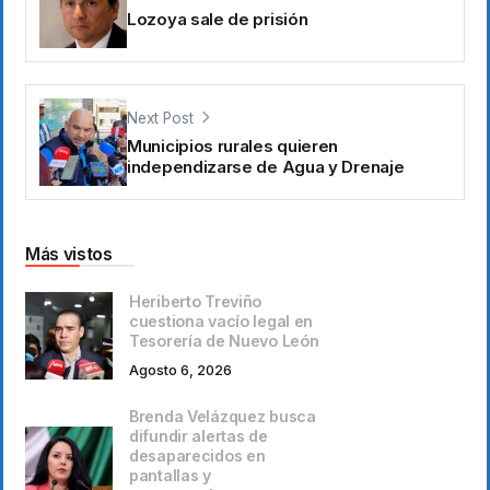
Lozoya sale de prisión
Next Post
Municipios rurales quieren
independizarse de Agua y Drenaje
Más vistos
Heriberto Treviño
cuestiona vacío legal en
Tesorería de Nuevo León
Agosto 6, 2026
Brenda Velázquez busca
difundir alertas de
desaparecidos en
pantallas y