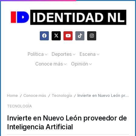
Política
Deportes
Escena
Conoce más
Opinión
Home
Conoce más
Tecnología
Invierte en Nuevo León proveedor de Inteligencia Artificial
/
/
/
TECNOLOGÍA
Invierte en Nuevo León proveedor de
Inteligencia Artificial