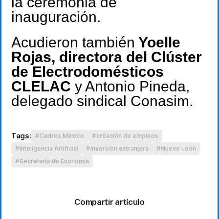
la ceremonia de
inauguración.
Acudieron también
Yoelle
Rojas, directora del Clúster
de Electrodomésticos
CLELAC
y Antonio Pineda,
delegado sindical Conasim.
Tags:
Cadrex México
creación de empleos
Inteligencia Artificial
inversión extranjera
Nuevo León
Secretaría de Economía
Compartir artículo