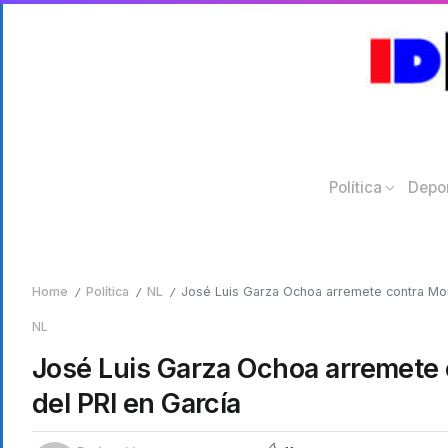
Política
Depo
Home
Política
NL
José Luis Garza Ochoa arremete contra Mor
/
/
/
NL
José Luis Garza Ochoa arremete 
del PRI en García