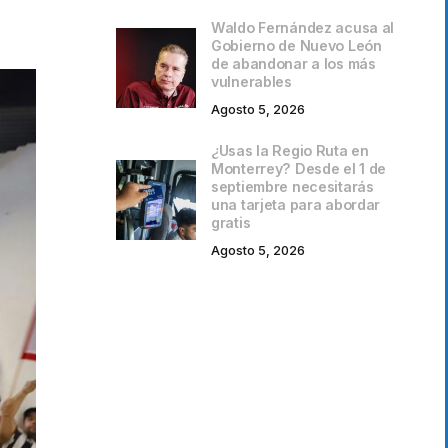
Waldo Fernández acusa al
Gobierno de Nuevo León
de abandonar a los más
vulnerables
Agosto 5, 2026
¿Usas la Regio Ruta en
Monterrey? Desde el 1 de
septiembre necesitarás
una tarjeta para abordar
gratis
Agosto 5, 2026