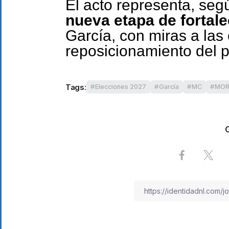
El acto representa, segú
nueva etapa de fortalec
García, con miras a las 
reposicionamiento del pa
Tags:
Elecciones 2027
García
MC
MOR