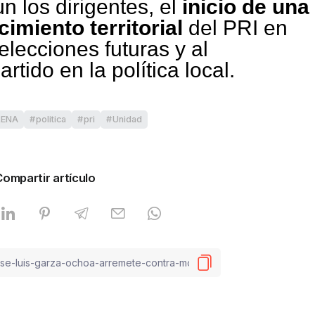
n los dirigentes, el
inicio de una
imiento territorial
del PRI en
elecciones futuras y al
rtido en la política local.
ENA
politica
pri
Unidad
Compartir artículo