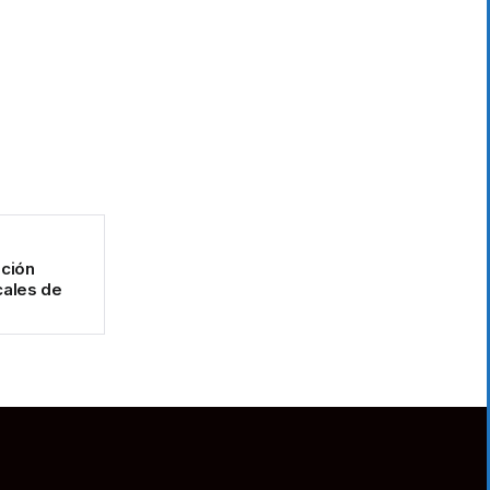
ación
cales de