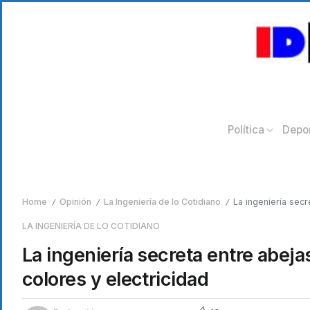
Política
Depo
Home
Opinión
La Ingeniería de lo Cotidiano
La ingeniería secr
/
/
/
LA INGENIERÍA DE LO COTIDIANO
La ingeniería secreta entre abeja
colores y electricidad