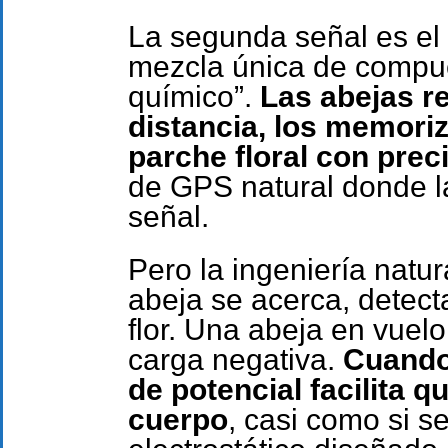
La segunda señal es el
mezcla única de compue
químico”.
Las abejas r
distancia, los memori
parche floral con prec
de GPS natural donde la
señal.
Pero la ingeniería natu
abeja se acerca, detecta
flor. Una abeja en vuelo
carga negativa.
Cuando 
de potencial facilita q
cuerpo
, casi como si s