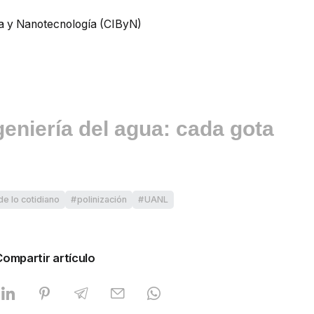
ía y Nanotecnología (CIByN)
geniería del agua: cada gota
de lo cotidiano
polinización
UANL
Compartir artículo