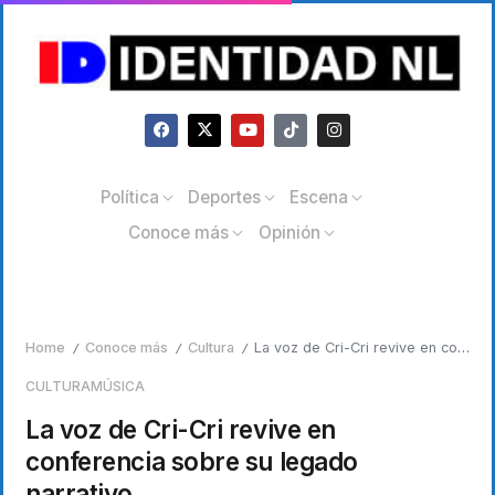
Política
Deportes
Escena
Conoce más
Opinión
Home
Conoce más
Cultura
La voz de Cri-Cri revive en conferencia sobre su legado narrativo
/
/
/
CULTURA
MÚSICA
La voz de Cri-Cri revive en
conferencia sobre su legado
narrativo