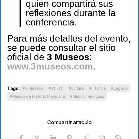
quien compartirá sus
reflexiones durante la
conferencia.
Para más detalles del evento,
se puede consultar el sitio
oficial de
3 Museos
:
www.3museos.com
.
Tags:
3 Museos
Cri-Cri
cultura
Infancia
Legado
Museo de Historia Mexicana
Música mexicana
Compartir artículo