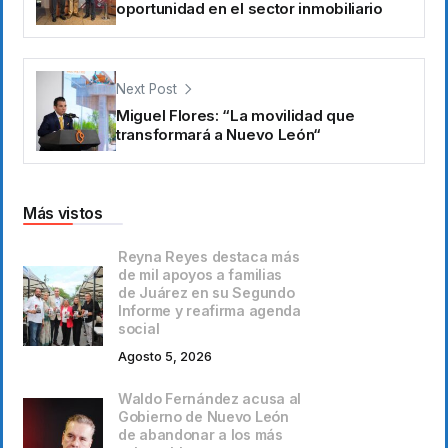
oportunidad en el sector inmobiliario
Next Post
Miguel Flores: “La movilidad que
transformará a Nuevo León“
Más vistos
Reyna Reyes destaca más
de mil apoyos a familias
de Juárez en su Segundo
Informe y reafirma agenda
social
Agosto 5, 2026
Waldo Fernández acusa al
Gobierno de Nuevo León
de abandonar a los más