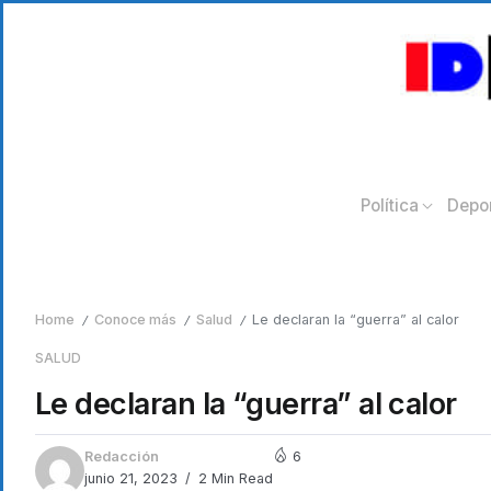
Política
Depo
Home
Conoce más
Salud
Le declaran la “guerra” al calor
/
/
/
SALUD
Le declaran la “guerra” al calor
Redacción
6
junio 21, 2023
2 Min Read