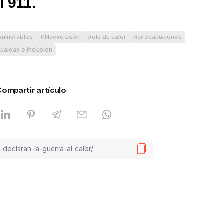
l 911.
vulnerables
Nuevo León
ola de calor
precacuciones
ualdad e Inclusión
Compartir artículo