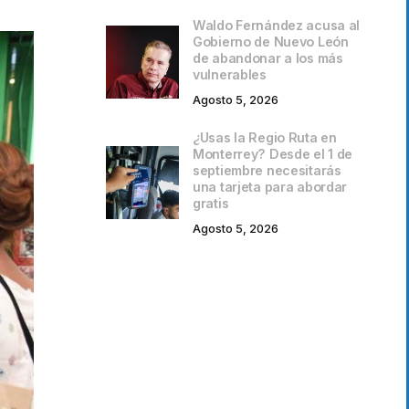
Waldo Fernández acusa al
Gobierno de Nuevo León
de abandonar a los más
vulnerables
Agosto 5, 2026
¿Usas la Regio Ruta en
Monterrey? Desde el 1 de
septiembre necesitarás
una tarjeta para abordar
gratis
Agosto 5, 2026