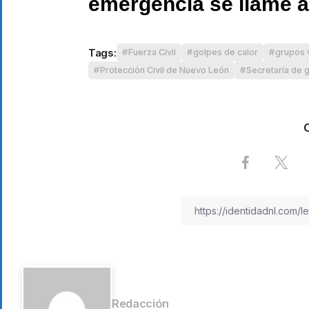
emergencia se llame a
Tags:
Fuerza Civil
golpes de calor
grupos 
Protección Civil de Nuevo León
Secretaría de g
Redacción