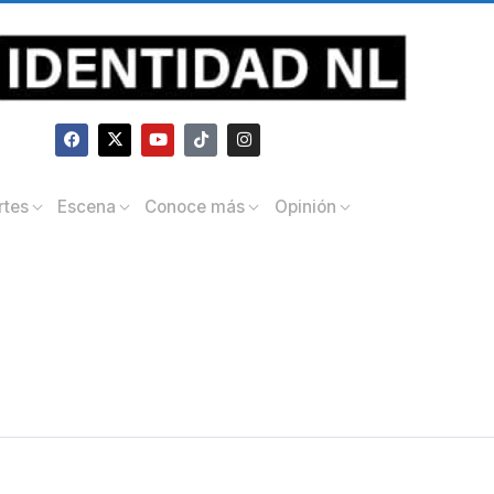
rtes
Escena
Conoce más
Opinión