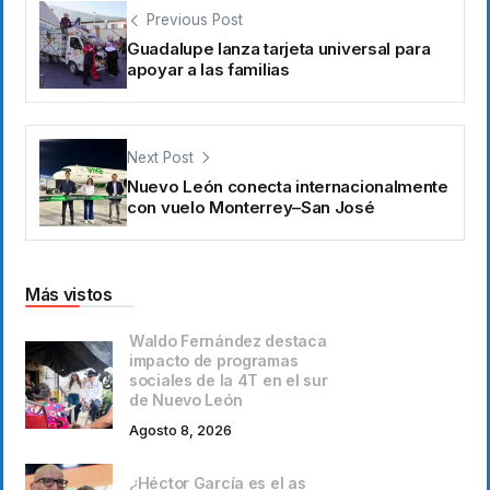
Previous Post
Guadalupe lanza tarjeta universal para
apoyar a las familias
Next Post
Nuevo León conecta internacionalmente
con vuelo Monterrey–San José
Más vistos
Waldo Fernández destaca
impacto de programas
sociales de la 4T en el sur
de Nuevo León
Agosto 8, 2026
¿Héctor García es el as