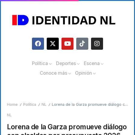
Política
Deportes
Escena
Conoce más
Opinión
Home
Política
NL
Lorena de la Garza promueve diálogo con alcaldes por presupuesto 2026
/
/
/
NL
Lorena de la Garza promueve diálogo