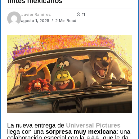
tintes mexicanos
Javier Ramírez
11
agosto 1, 2025
2 Min Read
La nueva entrega de
Universal Pictures
llega con una
sorpresa muy mexicana
: una
colaboración especial con la
AAA
, que le da