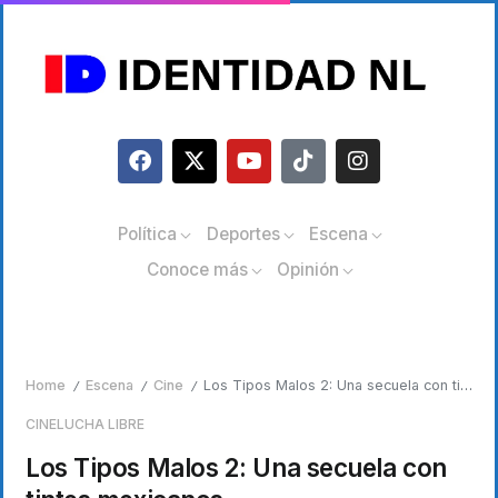
Política
Deportes
Escena
Conoce más
Opinión
Home
Escena
Cine
Los Tipos Malos 2: Una secuela con tintes mexicanos
/
/
/
CINE
LUCHA LIBRE
Los Tipos Malos 2: Una secuela con