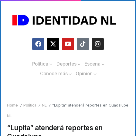
Política
Deportes
Escena
Conoce más
Opinión
Home
Política
NL
“Lupita” atenderá reportes en Guadalupe
/
/
/
NL
“Lupita” atenderá reportes en