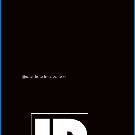
@identidadnuevoleon