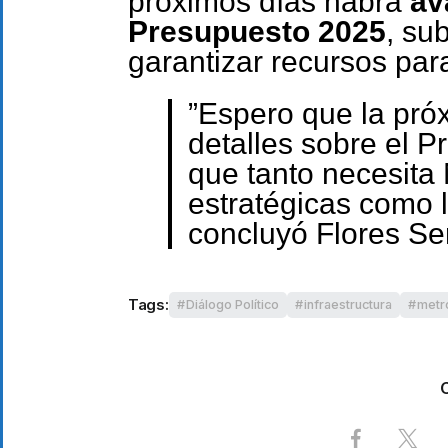
próximos días habrá
av
Presupuesto 2025
, su
garantizar recursos pa
”Espero que la pr
detalles sobre el P
que tanto necesita
estratégicas como l
concluyó Flores Se
Tags:
Diálogo Político
infraestructura
metr