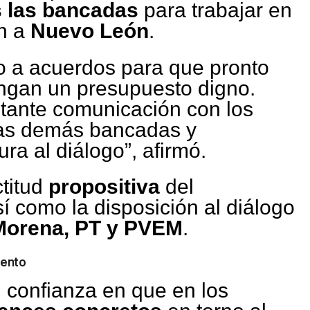
 las bancadas
para trabajar en
en a
Nuevo León
.
 a acuerdos para que pronto
ngan un presupuesto digno.
tante comunicación con los
las demás bancadas y
ra al diálogo”, afirmó.
ctitud
propositiva
del
í como la disposición al diálogo
Morena, PT y PVEM
.
iento
u confianza en que en los