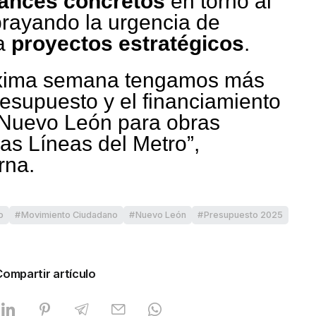
ances concretos
en torno al
brayando la urgencia de
ra
proyectos estratégicos
.
óxima semana tengamos más
resupuesto y el financiamiento
 Nuevo León para obras
as Líneas del Metro”,
rna.
o
Movimiento Ciudadano
Nuevo León
Presupuesto 2025
Compartir artículo