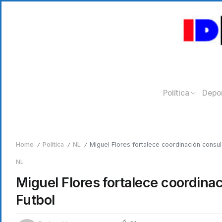
Política
Depo
Home
Política
NL
Miguel Flores fortalece coordinación consu
/
/
/
NL
Miguel Flores fortalece coordina
Futbol