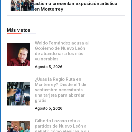
autismo presentan exposición artística
en Monterrey
Más vistos
Waldo Fernández acusa al
Gobierno de Nuevo León
de abandonar a los más
vulnerables
Agosto 5, 2026
¿Usas la Regio Ruta en
Monterrey? Desde el 1 de
septiembre necesitarás
una tarjeta para abordar
gratis
Agosto 5, 2026
Gilberto Lozano reta a
partidos de Nuevo León a
debatir cómo elegirán a su