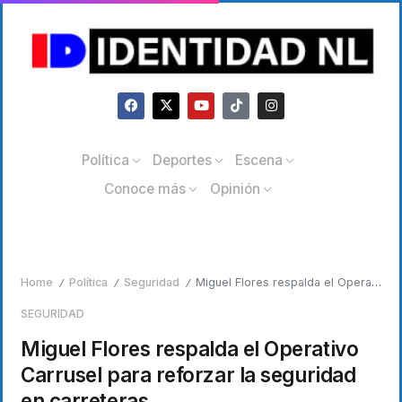
Política
Deportes
Escena
Conoce más
Opinión
Home
Política
Seguridad
Miguel Flores respalda el Operativo Carrusel para reforzar la seguridad en carreteras
/
/
/
SEGURIDAD
Miguel Flores respalda el Operativo
Carrusel para reforzar la seguridad
en carreteras