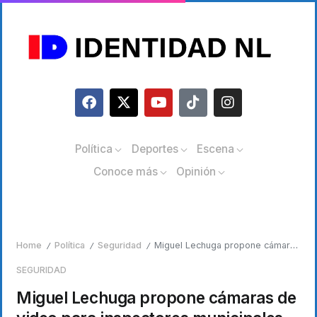
Política
Deportes
Escena
Conoce más
Opinión
Home
Política
Seguridad
Miguel Lechuga propone cámaras de video para inspectores municipales
/
/
/
SEGURIDAD
Miguel Lechuga propone cámaras de