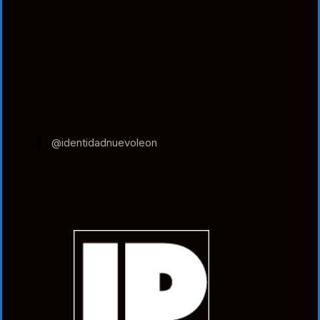
@identidadnuevoleon