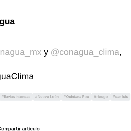
agua
nagua_mx
y
@conagua_clima
,
guaClima
lluvias intensas
Nuevo León
Quintana Roo
riesgo
san luis
Compartir artículo