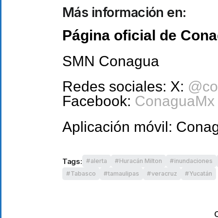
Más información en:
Página oficial de Con
SMN Conagua
Redes sociales: X:
@co
Facebook:
ConaguaMx
Aplicación móvil: Cona
Tags:
alerta
Huracán Milton
inundaciones
Tabasco
tamaulipas
veracruz
Yucatán