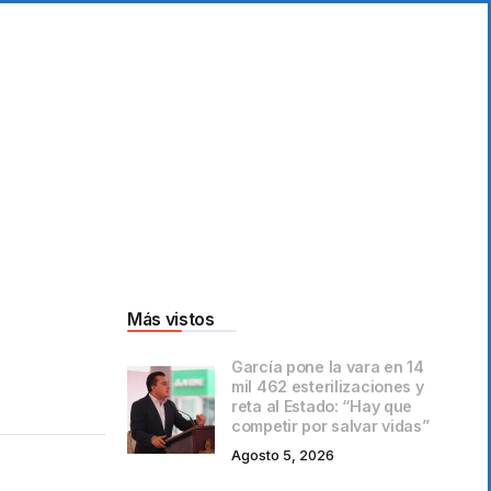
Más vistos
García pone la vara en 14
mil 462 esterilizaciones y
reta al Estado: “Hay que
competir por salvar vidas”
Agosto 5, 2026