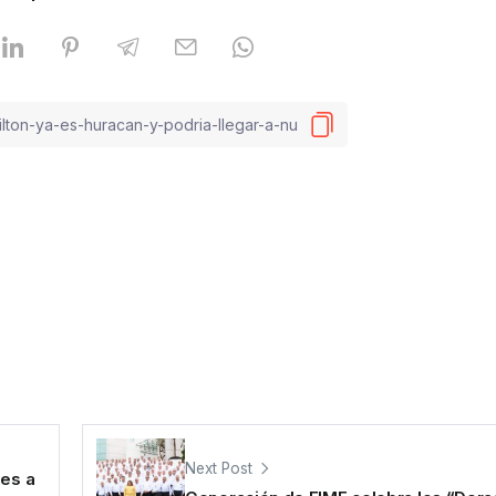
Next Post
les a