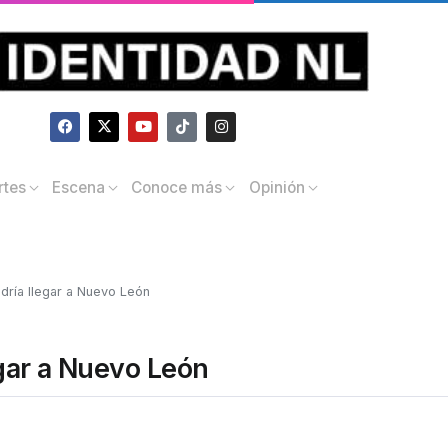
rtes
Escena
Conoce más
Opinión
odría llegar a Nuevo León
egar a Nuevo León