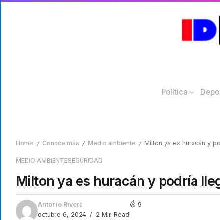
Política
Depo
Home
Conoce más
Medio ambiente
Milton ya es huracán y p
/
/
/
MEDIO AMBIENTE
SEGURIDAD
Milton ya es huracán y podría ll
Antonio Rivera
9
octubre 6, 2024
2 Min Read