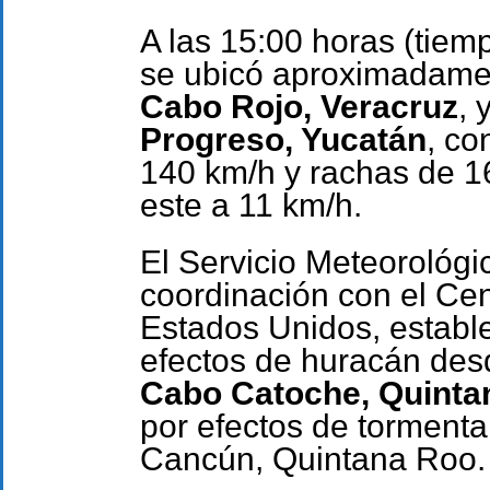
A las 15:00 horas (tiemp
se ubicó aproximadamen
Cabo Rojo, Veracruz
, 
Progreso, Yucatán
, co
140 km/h y rachas de 1
este a 11 km/h.
El Servicio Meteorológ
coordinación con el Ce
Estados Unidos, estable
efectos de huracán de
Cabo Catoche, Quinta
por efectos de tormenta
Cancún, Quintana Roo.