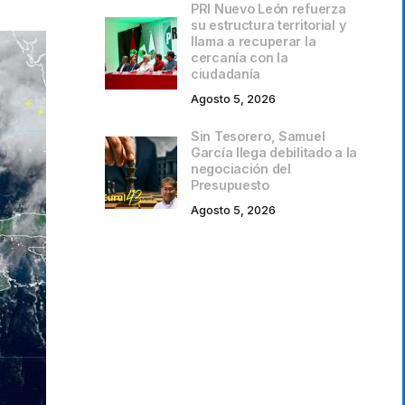
PRI Nuevo León refuerza
su estructura territorial y
llama a recuperar la
cercanía con la
ciudadanía
Agosto 5, 2026
Sin Tesorero, Samuel
García llega debilitado a la
negociación del
Presupuesto
Agosto 5, 2026