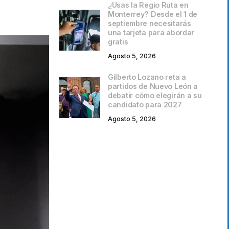
¿Usas la Regio Ruta en
Monterrey? Desde el 1 de
septiembre necesitarás
una tarjeta para abordar
gratis
Agosto 5, 2026
Gilberto Lozano reta a
partidos de Nuevo León a
debatir cómo elegirán a su
candidato para 2027
Agosto 5, 2026