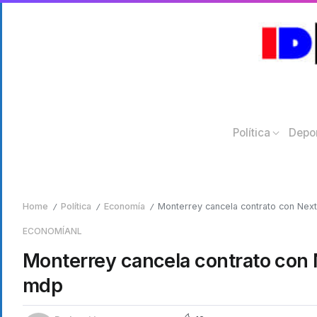
Política
Depo
Home
Política
Economía
Monterrey cancela contrato con Next
/
/
/
ECONOMÍA
NL
Monterrey cancela contrato con 
mdp