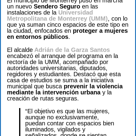
El municipio de Monterrey puso en marcha
un nuevo
Sendero Seguro
en las
instalaciones de la
Universidad
Metropolitana de Monterrey (UMM)
, con lo
que ya suman cinco espacios de este tipo en
la ciudad, enfocados en
proteger a mujeres
en entornos públicos
.
El alcalde
Adrián de la Garza Santos
encabezó el arranque del programa en la
rectoría de la UMM, acompañado por
autoridades universitarias, diputados,
regidores y estudiantes. Destacó que esta
casa de estudios se suma a la iniciativa
municipal que busca
prevenir la violencia
mediante la intervención urbana
y la
creación de rutas seguras.
“El objetivo es que las mujeres,
aunque no exclusivamente,
puedan contar con espacios bien
iluminados, vigilados y
señalizados, donde se sientan