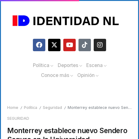
Política
Deportes
Escena
Conoce más
Opinión
Home
Política
Seguridad
Monterrey establece nuevo Sendero Seguro en la Universidad Metropolitana
/
/
/
SEGURIDAD
Monterrey establece nuevo Sendero