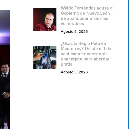
Waldo Fernández acusa al
Gobierno de Nuevo León
de abandonar a los más
vulnerables
Agosto 5, 2026
¿Usas la Regio Ruta en
Monterrey? Desde el 1 de
septiembre necesitarás
una tarjeta para abordar
gratis
Agosto 5, 2026