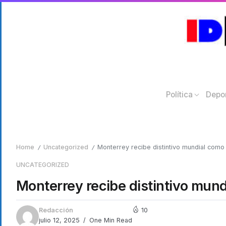
Política
Depo
Home
Uncategorized
Monterrey recibe distintivo mundial como
/
/
UNCATEGORIZED
Monterrey recibe distintivo mun
Redacción
10
julio 12, 2025
One Min Read