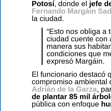
Potosí
, donde el
jefe d
Fernando Margáin Sa
la ciudad.
“Esto nos obliga a 
ciudad cuente con 
manera sus habitan
condiciones que mej
expresó Margáin.
El funcionario destacó q
compromiso ambiental de
Adrián de la Garza
, pa
de plantar 85 mil árbo
pública con enfoque
hu