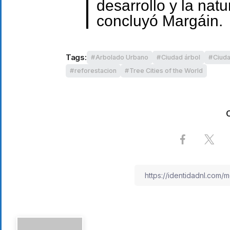
desarrollo y la nat
concluyó Margáin.
Tags:
Arbolado Urbano
Ciudad árbol
Ciuda
reforestacion
Tree Cities of the World