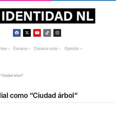
rtes
Escena
Conoce más
Opinión
 “Ciudad árbol“
dial como “Ciudad árbol“