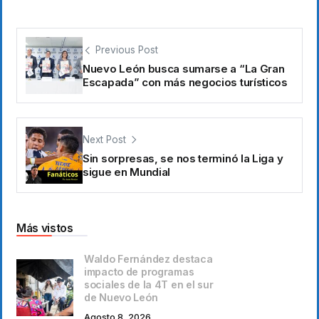
Previous Post
Nuevo León busca sumarse a “La Gran
Escapada” con más negocios turísticos
Next Post
Sin sorpresas, se nos terminó la Liga y
sigue en Mundial
Más vistos
Waldo Fernández destaca
impacto de programas
sociales de la 4T en el sur
de Nuevo León
Agosto 8, 2026