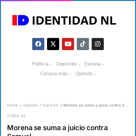
Política
Deportes
Escena
Conoce más
Opinión
Home
Opinión
Curul 43
Morena se suma a juicio contra Samuel
/
/
/
CURUL 43
Morena se suma a juicio contra