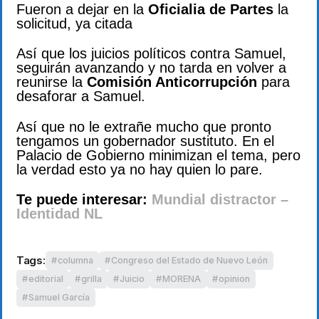
Fueron a dejar en la
Oficialia de Partes
la
solicitud, ya citada
Así que los juicios políticos contra Samuel,
seguirán avanzando y no tarda en volver a
reunirse la
Comisión Anticorrupción
para
desaforar a Samuel.
Así que no le extrañe mucho que pronto
tengamos un gobernador sustituto. En el
Palacio de Gobierno minimizan el tema, pero
la verdad esto ya no hay quien lo pare.
Te puede interesar:
Mundial distractor –
Identidad NL
Tags:
columna
Congreso del Estado de Nuevo León
editorial
grilla
Juicio
MORENA
opinion
Samuel García