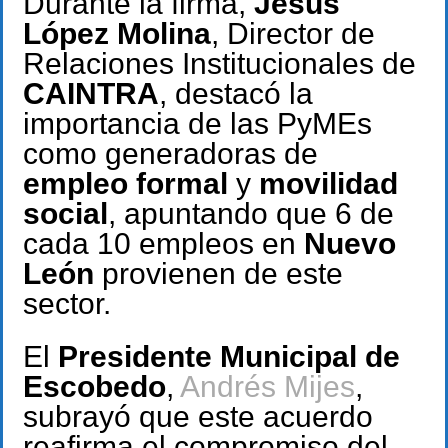
Durante la firma,
Jesús
López Molina
, Director de
Relaciones Institucionales de
CAINTRA
, destacó la
importancia de las PyMEs
como generadoras de
empleo formal
y
movilidad
social
, apuntando que 6 de
cada 10 empleos en
Nuevo
León
provienen de este
sector.
El
Presidente Municipal de
Escobedo
,
Andrés Mijes
,
subrayó que este acuerdo
reafirma el compromiso del