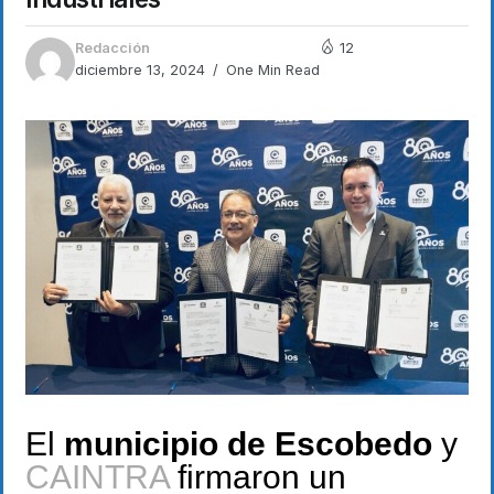
Redacción
12
diciembre 13, 2024
One Min Read
El
municipio de Escobedo
y
CAINTRA
firmaron un