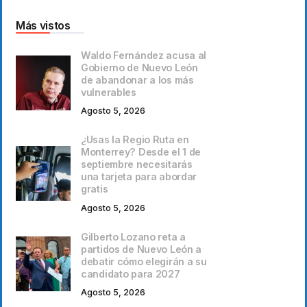
Más vistos
Waldo Fernández acusa al
Gobierno de Nuevo León
de abandonar a los más
vulnerables
Agosto 5, 2026
¿Usas la Regio Ruta en
Monterrey? Desde el 1 de
septiembre necesitarás
una tarjeta para abordar
gratis
Agosto 5, 2026
Gilberto Lozano reta a
partidos de Nuevo León a
debatir cómo elegirán a su
candidato para 2027
Agosto 5, 2026