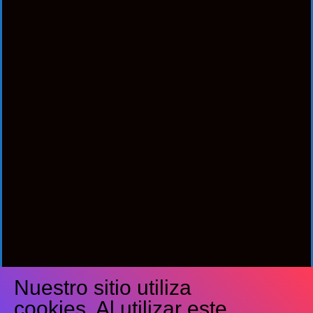
Nuestro sitio utiliza
Síguenos
cookies. Al utilizar este