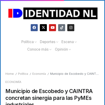
Política
Deportes
Escena
Conoce más
Opinión
Home
Política
Economía
Municipio de Escobedo y CAINTRA concretan sinergia para las PyMEs industriales
/
/
/
ECONOMÍA
Municipio de Escobedo y CAINTRA
concretan sinergia para las PyMEs
industriales