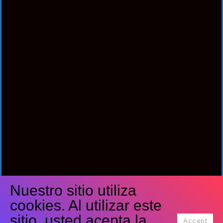
Nuestro sitio utiliza
Síguenos
cookies. Al utilizar este
Facebook
Twitter
Youtube
sitio, usted acepta la
Accept