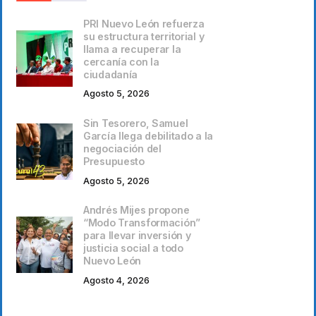
PRI Nuevo León refuerza
su estructura territorial y
llama a recuperar la
cercanía con la
ciudadanía
Agosto 5, 2026
Sin Tesorero, Samuel
García llega debilitado a la
negociación del
Presupuesto
Agosto 5, 2026
Andrés Mijes propone
“Modo Transformación”
para llevar inversión y
justicia social a todo
Nuevo León
Agosto 4, 2026