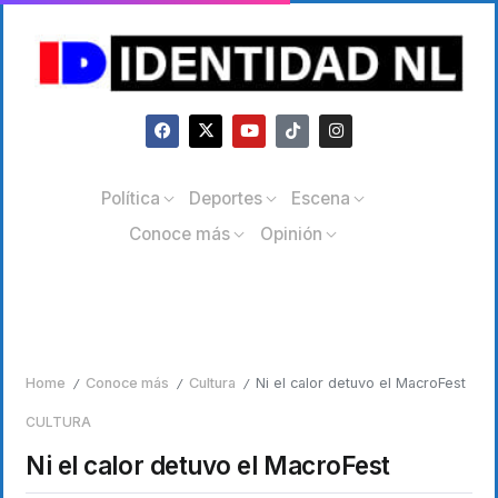
Política
Deportes
Escena
Conoce más
Opinión
Home
Conoce más
Cultura
Ni el calor detuvo el MacroFest
/
/
/
CULTURA
Ni el calor detuvo el MacroFest