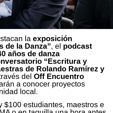
estacan la
exposición
s de la Danza”
, el
podcast
40 años de danza
nversatorio “Escritura y
estras de Rolando Ramírez y
través del
Off Encuentro
darán a conocer proyectos
idad local.
 $100 estudiantes, maestros e
 o en taquilla una hora antes