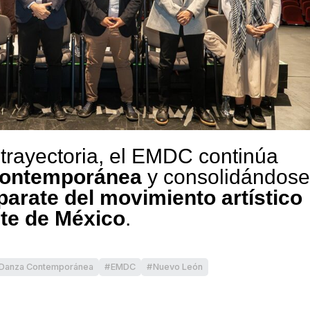
trayectoria, el EMDC continúa
contemporánea
y consolidándose
parate del movimiento artístico
ste de México
.
Danza Contemporánea
EMDC
Nuevo León