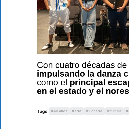
Con cuatro décadas de 
impulsando la danza 
como el
principal esca
en el estado y el nore
Tags:
40 años
arte
Conarte
cultura