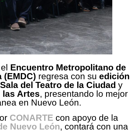
 el
Encuentro Metropolitano de
a (EMDC)
regresa con su
edición
Sala del Teatro de la Ciudad
y
 las Artes
, presentando lo mejor
ánea en Nuevo León.
por
CONARTE
con apoyo de la
 de Nuevo León
, contará con una