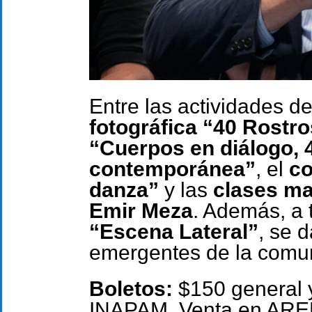
Entre las actividades d
fotográfica “40 Rostro
“Cuerpos en diálogo, 
contemporánea”
, el
co
danza”
y las
clases ma
Emir Meza
. Además, a 
“Escena Lateral”
, se 
emergentes de la comun
Boletos:
$150 general y
INAPAM. Venta en AREMA