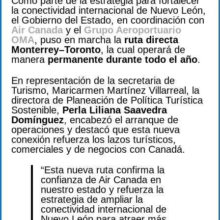
Como parte de la estrategia para fortalecer
la conectividad internacional de Nuevo León,
el Gobierno del Estado, en coordinación con
Air Canada
y el
Grupo Aeroportuario
OMA
, puso en marcha la
ruta directa
Monterrey–Toronto
, la cual operará de
manera
permanente durante todo el año
.
En representación de la secretaria de
Turismo, Maricarmen Martínez Villarreal, la
directora de Planeación de Política Turística
Sostenible,
Perla Liliana Saavedra
Domínguez
, encabezó el arranque de
operaciones y destacó que esta nueva
conexión refuerza los lazos turísticos,
comerciales y de negocios con Canadá.
“Esta nueva ruta confirma la
confianza de Air Canada en
nuestro estado y refuerza la
estrategia de ampliar la
conectividad internacional de
Nuevo León para atraer más