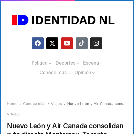
Política
Deportes
Escena
Conoce más
Opinión
Home
Conoce más
Viajes
Nuevo León y Air Canada consolidan ruta directa Monterrey–Toronto durante todo el año
/
/
/
VIAJES
Nuevo León y Air Canada consolidan