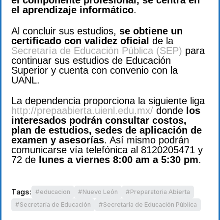
el componente profesional, se centra en
el aprendizaje informático
.
Al concluir sus estudios,
se obtiene un
certificado con validez oficial
de la
Secretaría de Educación Pública (SEP)
para
continuar sus estudios de Educación
Superior y cuenta con convenio con la
UANL.
La dependencia proporciona la siguiente liga
http://prepaabierta.uienl.edu.mx/
donde
los
interesados podrán consultar costos,
plan de estudios, sedes de aplicación de
examen y asesorías
. Así mismo podrán
comunicarse vía telefónica al 8120205471 y
72 de
lunes a viernes 8:00 am a 5:30 pm
.
Tags:
educacion
Nuevo León
Preparatoria Abierta
Secretaría de Educación
Secretaría de Educación Pública