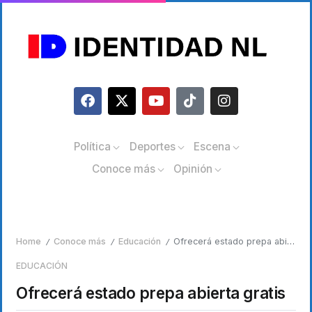
Política
Deportes
Escena
Conoce más
Opinión
Home
Conoce más
Educación
Ofrecerá estado prepa abierta gratis
/
/
/
EDUCACIÓN
Ofrecerá estado prepa abierta gratis