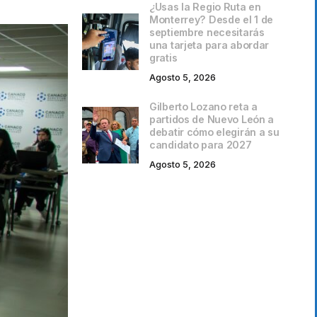
¿Usas la Regio Ruta en
Monterrey? Desde el 1 de
septiembre necesitarás
una tarjeta para abordar
gratis
Agosto 5, 2026
Gilberto Lozano reta a
partidos de Nuevo León a
debatir cómo elegirán a su
candidato para 2027
Agosto 5, 2026