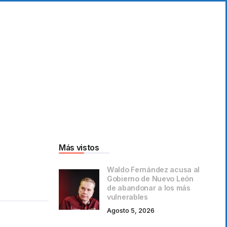
Más vistos
Waldo Fernández acusa al
Gobierno de Nuevo León
de abandonar a los más
vulnerables
Agosto 5, 2026