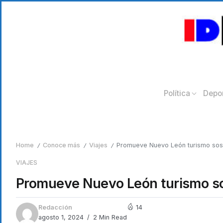
Política
Depo
Home
Conoce más
Viajes
Promueve Nuevo León turismo sost
/
/
/
VIAJES
Promueve Nuevo León turismo so
Redacción
14
agosto 1, 2024
2 Min Read