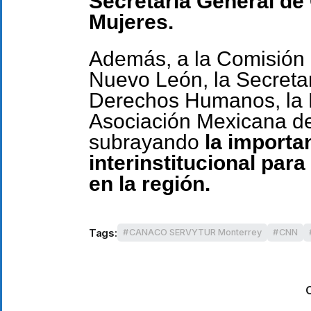
Secretaría General de 
Mujeres.
Además, a la Comisión
Nuevo León, la Secreta
Derechos Humanos, la Fi
Asociación Mexicana d
subrayando
la importan
interinstitucional para
en la región.
Tags:
CANACO SERVYTUR Monterrey
CNN