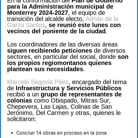
En la conformación del
Plan de Gobierno
para la Administración municipal de
Monterrey 2024-2027
, el equipo de
transición del alcalde electo,
Adrián de la
Garza Santos
,
se reunió este lunes con
vecinos del poniente de la ciudad
.
Los coordinadores de las diversas áreas
siguen recibiendo peticiones
de diversos
sectores, en particular del social, donde
son
los propios regiomontanos quienes
plantean sus necesidades
.
Marcelo Segovia Páez
, encargado del tema
de
Infraestructura y Servicios Públicos
recibió a un
grupo de representantes de
colonias
como Obispado, Mitras Sur,
Chepevera, Las Lajas, Colinas de San
Jerónimo, Del Carmen y otras, quienes le
solicitaron:
Concluir 14 obras en proceso en la zona