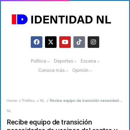
Política
Deportes
Escena
Conoce más
Opinión
Home
Política
NL
Recibe equipo de transición necesidades de vecinos del centro y poniente
/
/
/
NL
Recibe equipo de transición