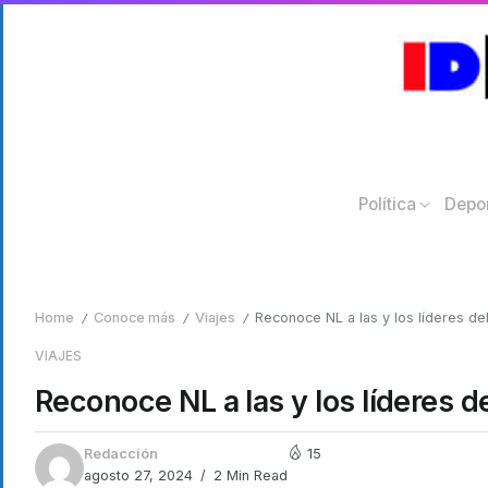
Política
Depo
Home
Conoce más
Viajes
Reconoce NL a las y los líderes del
/
/
/
VIAJES
Reconoce NL a las y los líderes de
Redacción
15
agosto 27, 2024
2 Min Read