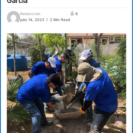
García
Redacción
8
julio 14, 2023
2 Min Read