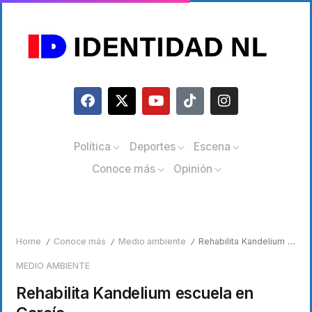
Política
Deportes
Escena
Conoce más
Opinión
Home
Conoce más
Medio ambiente
Rehabilita Kandelium escuela en García
/
/
/
MEDIO AMBIENTE
Rehabilita Kandelium escuela en