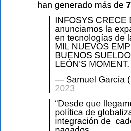
han generado más de
7
INFOSYS CRECE 
anunciamos la expa
en tecnologías de 
MIL NUEVOS EMP
BUENOS SUELDOS.
LEÓN'S MOMENT
— Samuel García 
2023
“Desde que llegam
política de globaliz
integración de cad
pagados.