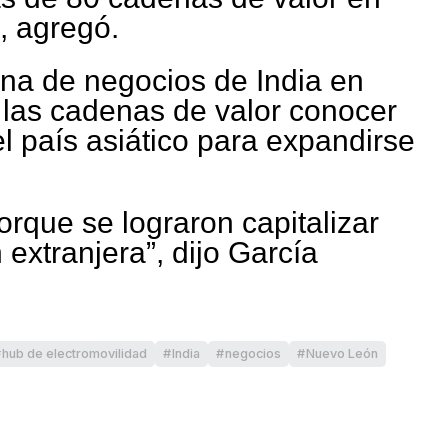
, agregó.
ina de negocios de India en
 las cadenas de valor conocer
el país asiático para expandirse
rque se lograron capitalizar
 extranjera”, dijo García
hub de electromovilidad
India
negocios
Nuevo León