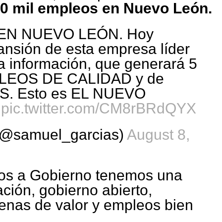
0 mil empleos en Nuevo León.
EN NUEVO LEÓN. Hoy
nsión de esta empresa líder
la información, que generará 5
LEOS DE CALIDAD y de
 Esto es EL NUEVO
.
pic.twitter.com/CM8rBRdQYX
(@samuel_garcias)
August 8,
os a Gobierno tenemos una
ación, gobierno abierto,
enas de valor y empleos bien