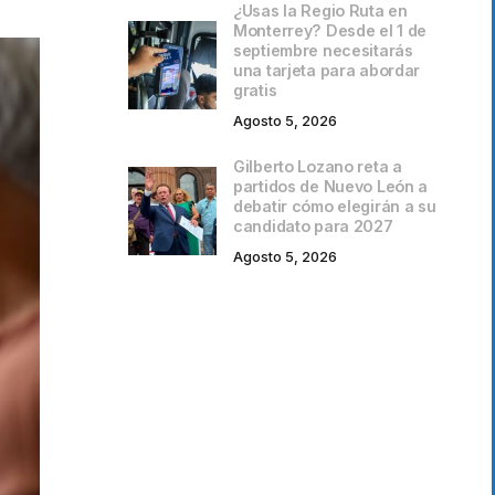
¿Usas la Regio Ruta en
Monterrey? Desde el 1 de
septiembre necesitarás
una tarjeta para abordar
gratis
Agosto 5, 2026
Gilberto Lozano reta a
partidos de Nuevo León a
debatir cómo elegirán a su
candidato para 2027
Agosto 5, 2026