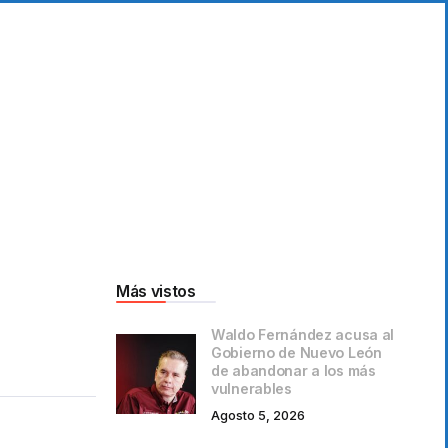
Más vistos
Waldo Fernández acusa al
Gobierno de Nuevo León
de abandonar a los más
vulnerables
Agosto 5, 2026