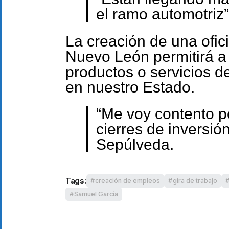
el ramo automotriz”
La creación de una ofic
Nuevo León permitirá a
productos o servicios d
en nuestro Estado.
“Me voy contento po
cierres de inversión
Sepúlveda.
Tags:
creación de empleos
gira de trabajo
Samuel García