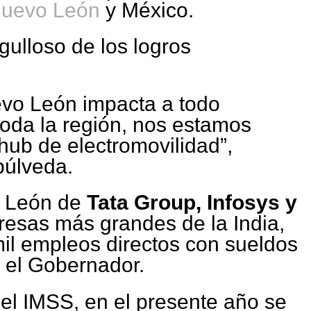
uevo León
y México.
gulloso de los logros
evo León impacta a todo
toda la región, nos estamos
hub de electromovilidad”,
púlveda.
o León de
Tata Group, Infosys y
presas más grandes de la India,
il empleos directos con sueldos
o el Gobernador.
el IMSS, en el presente año se