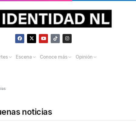
rtes
Escena
Conoce más
Opinión
cias
uenas noticias