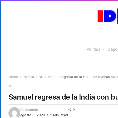
Política
Depo
Home
Política
NL
Samuel regresa de la India con buenas noti
/
/
/
NL
Samuel regresa de la India con b
Redacción
9
agosto 8, 2023
2 Min Read