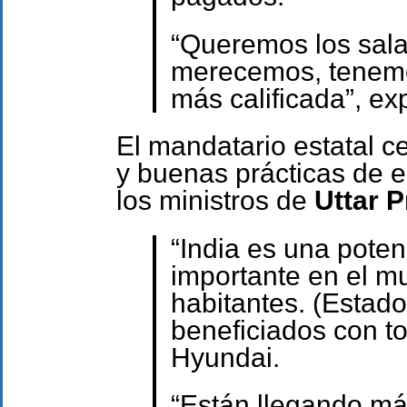
“Queremos los salar
merecemos, tenemo
más calificada”, ex
El mandatario estatal c
y buenas prácticas de e
los ministros de
Uttar 
“India es una poten
importante en el m
habitantes. (Estad
beneficiados con to
Hyundai.
“Están llegando má