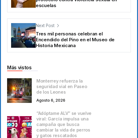
escuelas
Next Post
Tres mil personas celebran el
Encendido del Pino en el Museo de
Historia Mexicana
Más vistos
Monterrey refuerza la
seguridad vial en Paseo
de los Leones
Agosto 6, 2026
“Adóptame ALV” se vuelve
viral: García impulsa una
campaña que busca
cambiar la vida de perros
y gatos rescatados