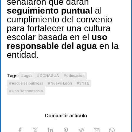
señalaron que darán
seguimiento puntual
al
cumplimiento del convenio
para fortalecer una cultura
escolar basada en el
uso
responsable del agua
en la
entidad.
Tags:
agua
CONAGUA
educacion
escuelas públicas
Nuevo León
SNTE
Uso Responsable
Compartir artículo