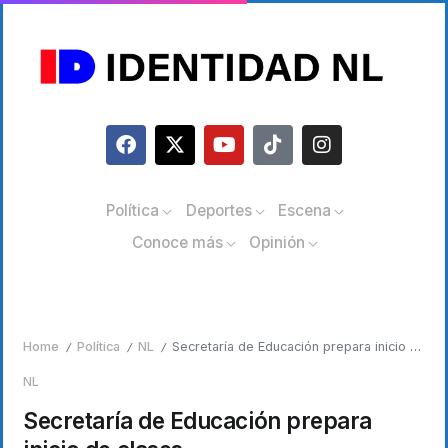
Política
Deportes
Escena
Conoce más
Opinión
Home
Política
NL
Secretaría de Educación prepara inicio de clases
/
/
/
NL
Secretaría de Educación prepara