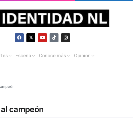
rtes
Escena
Conoce más
Opinión
 campeón
 al campeón