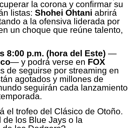
cuperar la corona y confirmar su
án listas:
Shohei Ohtani
abrirá
tando a la ofensiva liderada por
 en un choque que reúne talento,
as 8:00 p.m. (hora del Este)
—
ico
— y podrá verse en
FOX
s de seguirse por streaming en
stán agotados y millones de
 mundo seguirán cada lanzamiento
 temporada.
á el trofeo del Clásico de Otoño.
l de los Blue Jays o la