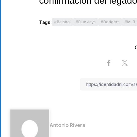
confirmación del legad
Tags:
Beisbol
Blue Jays
Dodgers
MLB
Antonio Rivera