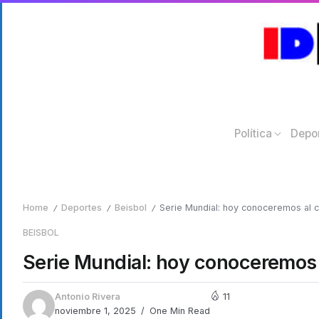
Política
Depo
Home
Deportes
Beisbol
Serie Mundial: hoy conoceremos al
/
/
/
BEISBOL
Serie Mundial: hoy conoceremos
Antonio Rivera
11
noviembre 1, 2025
One Min Read