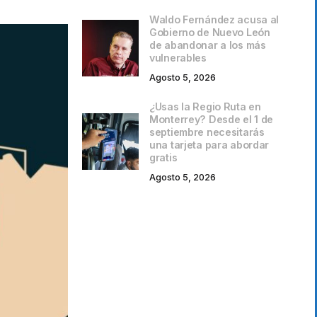
Waldo Fernández acusa al
Gobierno de Nuevo León
de abandonar a los más
vulnerables
Agosto 5, 2026
¿Usas la Regio Ruta en
Monterrey? Desde el 1 de
septiembre necesitarás
una tarjeta para abordar
gratis
Agosto 5, 2026