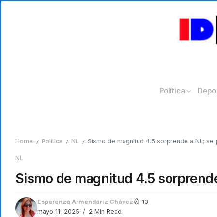
Política
Depo
Home
Política
NL
Sismo de magnitud 4.5 sorprende a NL; se 
/
/
/
NL
Sismo de magnitud 4.5 sorprende
Esperanza Armendáriz Chávez
13
mayo 11, 2025
2 Min Read