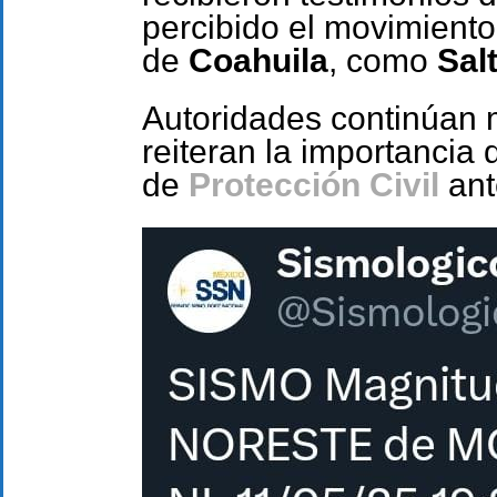
percibido el movimient
de
Coahuila
, como
Salt
Autoridades continúan m
reiteran la importancia 
de
Protección Civil
ant