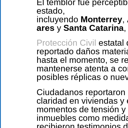
El temblor fue percepti
estado,
incluyendo
Monterrey
,
ares
y
Santa Catarina
,
Protección Civil
estatal
reportado daños materi
hasta el momento, se r
mantenerse atenta a co
posibles réplicas o nue
Ciudadanos reportaron 
claridad en viviendas y 
momentos de tensión y 
inmuebles como medida
recibieron testimonios