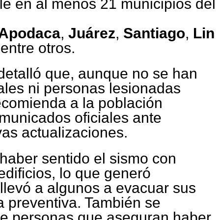
ble en al menos 21 municipios del
Apodaca
,
Juárez
,
Santiago
,
Lin
 entre otros.
 detalló que, aunque no se han
ales ni personas lesionadas
ecomienda a la población
municados oficiales ante
vas actualizaciones.
haber sentido el sismo con
edificios, lo que generó
llevó a algunos a evacuar sus
 preventiva. También se
 de personas que aseguran haber