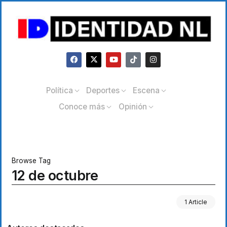
Política
Deportes
Escena
Conoce más
Opinión
Browse Tag
12 de octubre
1 Article