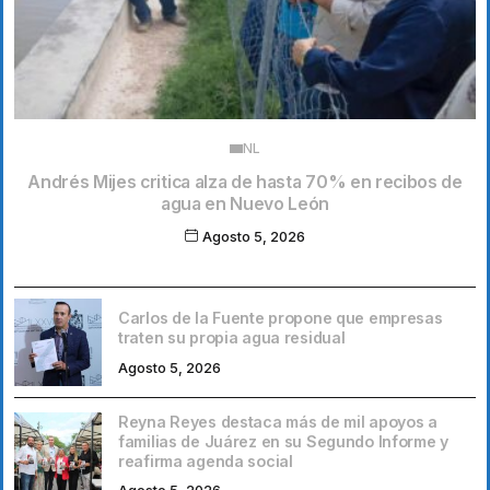
NL
Andrés Mijes critica alza de hasta 70% en recibos de
agua en Nuevo León
Agosto 5, 2026
Carlos de la Fuente propone que empresas
traten su propia agua residual
Agosto 5, 2026
Reyna Reyes destaca más de mil apoyos a
familias de Juárez en su Segundo Informe y
reafirma agenda social