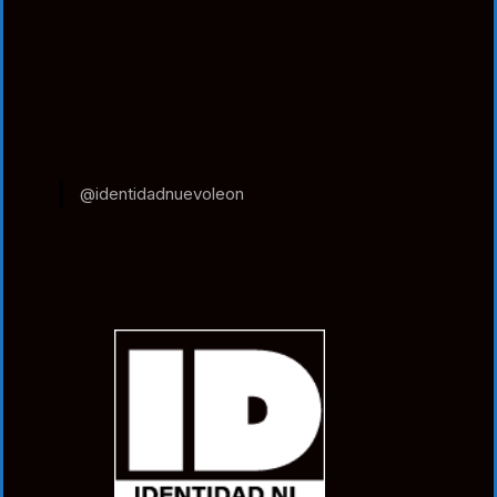
@identidadnuevoleon