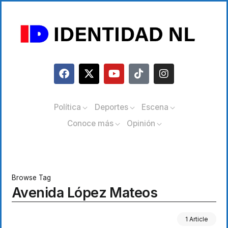
Política
Deportes
Escena
Conoce más
Opinión
Browse Tag
Avenida López Mateos
1 Article