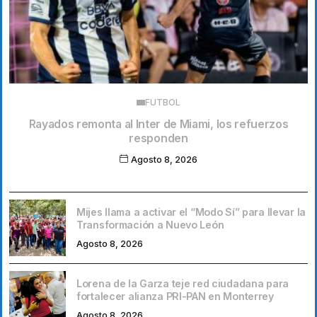
FUTBOL
Rayados remonta al Inter de Miami, los refuerzos
responden
Agosto 8, 2026
Mijes llama a activar el “Modo Sí” para llevar la
Transformación a Nuevo León
Agosto 8, 2026
Lorena de la Garza teje red ciudadana para
fortalecer alianza PRI-PAN en Monterrey
Agosto 8, 2026