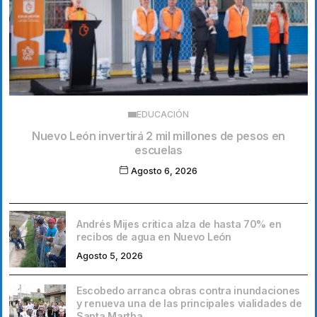
EDUCACIÓN
Nuevo León invertirá 2 mil millones de pesos en
escuelas
Agosto 6, 2026
Andrés Mijes critica alza de hasta 70% en
recibos de agua en Nuevo León
Agosto 5, 2026
Escobedo arranca obras contra inundaciones
y renueva una de las principales vialidades de
Santa Martha