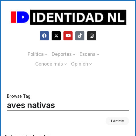
Política
Deportes
Escena
Conoce más
Opinión
Browse Tag
aves nativas
1 Article