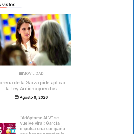
 vistos
MOVILIDAD
orena de la Garza pide aplicar
la Ley Antichoquecitos
Agosto 6, 2026
“Adóptame ALV” se
vuelve viral: García
impulsa una campaña
que busca cambiar la