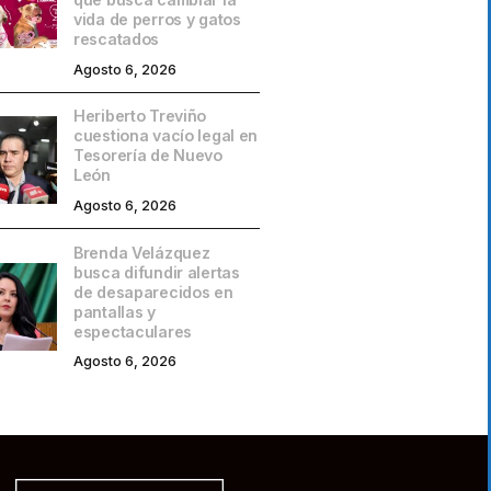
vida de perros y gatos
rescatados
Agosto 6, 2026
Heriberto Treviño
cuestiona vacío legal en
Tesorería de Nuevo
León
Agosto 6, 2026
Brenda Velázquez
busca difundir alertas
de desaparecidos en
pantallas y
espectaculares
Agosto 6, 2026