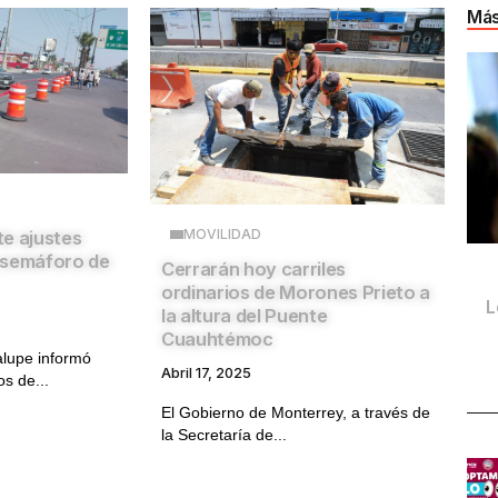
Más
MOVILIDAD
e ajustes
n semáforo de
Cerrarán hoy carriles
ordinarios de Morones Prieto a
L
la altura del Puente
Cuauhtémoc
alupe informó
Abril 17, 2025
os de...
El Gobierno de Monterrey, a través de
la Secretaría de...