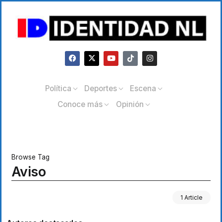
Política
Deportes
Escena
Conoce más
Opinión
Browse Tag
Aviso
1 Article