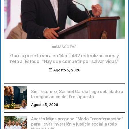
MASCOTAS
García pone la vara en 14 mil 462 esterilizaciones y
reta al Estado: “Hay que competir por salvar vidas”
Agosto 5, 2026
Sin Tesorero, Samuel García llega debilitado a
la negociación del Presupuesto
Agosto 5, 2026
Andrés Mijes propone “Modo Transformación”
para llevar inversión y justicia social a todo